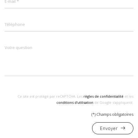
*
E-mail
Téléphone
Votre question
Ce site est protégé par reCAPTCHA. Les
règles de confidentialité
et les
conditions d'utilisation
de Google s'appliquent.
(*) Champs obligatoires
Envoyer