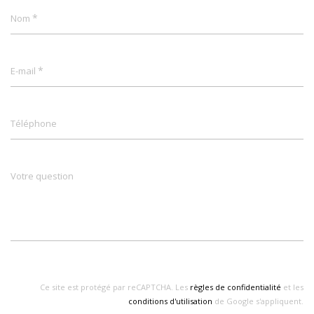
*
Nom
*
E-mail
Téléphone
Votre question
Ce site est protégé par reCAPTCHA. Les
règles de confidentialité
et les
conditions d'utilisation
de Google s'appliquent.